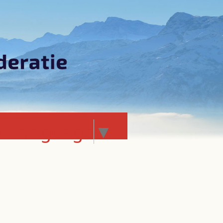
ct Language
▼